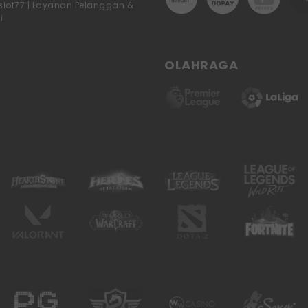
slot77 | Layanan Pelanggan &
i
OLAHRAGA