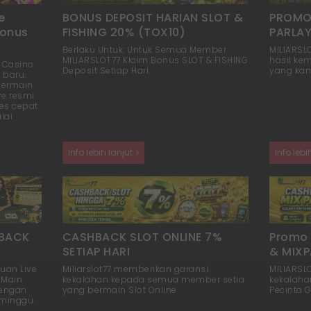
e
BONUS DEPOSIT HARIAN SLOT &
PROMO
Bonus
FISHING 20% (TOX10)
PARLAY
Berlaku Untuk: Untuk Semua Member
MILIARSL
MILIARSLOT77 Klaim Bonus SLOT & FISHING
hasil ke
 Casino
Deposit Setiap Hari.
yang ka
 baru.
bermain
ve resmi
ses cepat
lai
Info lebih lanjut
Info lebi
BACK
CASHBACK SLOT ONLINE 7%
Promo
SETIAP HARI
& MIX
uan Live
Miliarslot77 memberikan garansi
MILIARSL
. Main
kekalahan kepada semua member setia
kekalah
dengan
yang bermain Slot Online
Pecinta 
 minggu.