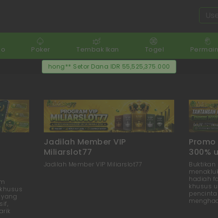
no
Poker
Tembak Ikan
Togel
Permai
bong** Setor Dana IDR 59,341,750.000
:
Days
Hou
Jadilah Member VIP
Promo
Miliarslot77
300% u
r
Jadilah Member VIP Miliarslot77
Buktika
menakluk
hadiah f
am
khusus u
s khusus
pencinta 
 yang
menghad
if,
arik