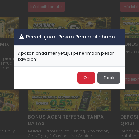
Info lebih lanjut
Info lebi
Persetujuan Pesan Pemberitahuan
MIX-
BONUS SETIAP MINGGU
BONUS
CASHBACK SPORTSBOOK
Berlaku 
Apakah anda menyetujui penerimaan pesan
nt promo
Miliarslot77 memberikan garansi
kawalan?
 semua
kekalahan kepada semua member setia
ndonesia
yang bermain Sportsbook
Ok
Tidak
Info lebih lanjut
Info lebi
N
BONUS AGEN REFFERAL TANPA
DEPOSI
BATAS
QRIS!
h Daily
Berlaku Games : Slot, Fishing, Sportbook,
Deposit 
CockFight, E-Casino, Live Casino
butuh hi