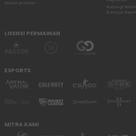
Aturan promosi
Hubungi Miliar
Bantuan Resm
LISENSI PERMAINAN
ESPORTS
MITRA KAMI