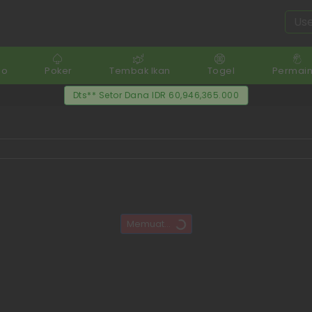
no
Poker
Tembak Ikan
Togel
Permai
Memuat...