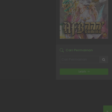
Cari Permainan
Lebih