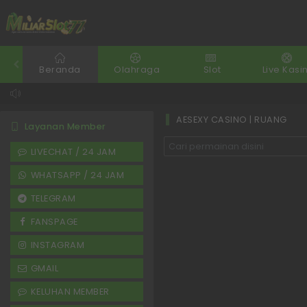
Beranda
Olahraga
Slot
Live Kasi
AESEXY CASINO | RUANG
Layanan Member
LIVECHAT / 24 JAM
WHATSAPP / 24 JAM
TELEGRAM
FANSPAGE
INSTAGRAM
GMAIL
KELUHAN MEMBER