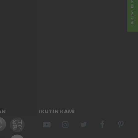
Hubungi kami
AN
IKUTIN KAMI