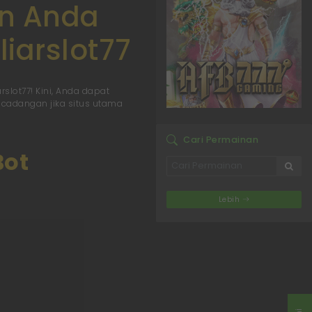
un Anda
iarslot77
lot77! Kini, Anda dapat
cadangan jika situs utama
Cari Permainan
Bot
Lebih