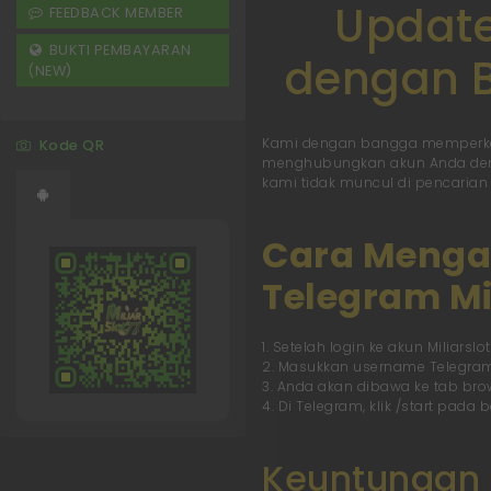
Update
FEEDBACK MEMBER
BUKTI PEMBAYARAN
dengan B
(NEW)
Kami dengan bangga memperkena
Kode QR
menghubungkan akun Anda denga
kami tidak muncul di pencarian 
Cara Menga
Telegram Mi
1. Setelah login ke akun Miliarslo
2. Masukkan username Telegra
3. Anda akan dibawa ke tab br
4. Di Telegram, klik /start pada
Keuntungan 