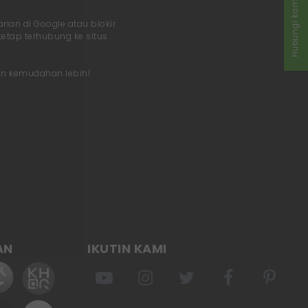
Hubungi kami
rian di Google atau blokir.
etap terhubung ke situs
an kemudahan lebih!
AN
IKUTIN KAMI