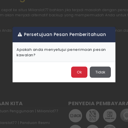
cepat ke situs Miliarslot77 bahkan jika terjadi masalah dengan penca
am akan menjadi alternatif backup yang mempermudah Anda untuk t
n Anda dengan bot Telegram resmi Miliarslot77 untuk kenyamanan d
Persetujuan Pesan Pemberitahuan
Apakah anda menyetujui penerimaan pesan
kawalan?
Ok
Tidak
AN KITA
PENYEDIA PEMBAYAR
tuan Penggunaan | Miliarslot77
liarslot77 | Panduan Resmi