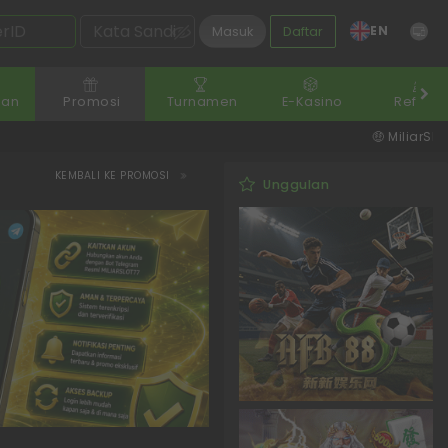
EN
Masuk
Daftar
nan
Promosi
Turnamen
E-Kasino
Referra
🤑 MiliarSlot77.com 
KEMBALI KE PROMOSI
Unggulan