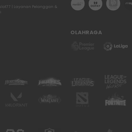
slot77 | Layanan Pelanggan &
i
OLAHRAGA