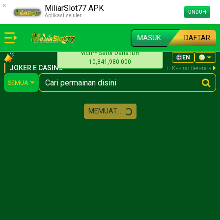
×
MiliarSlot77 APK
UNDUH
Aplikasi seluler
MASUK
DAFTAR
vich** Setor Dana IDR
EN
10,841,980.000
JOKER E CASINO
E-Kasino Beranda
SEMUA
MEMUAT...