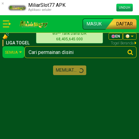
×
MiliarSlot77 APK
UNDUH
Aplikasi seluler
MASUK
DAFTAR
etv** Tarik Dana IDR
EN
68,405,645.000
LIGA TOGEL
Togel Beranda
SEMUA
MEMUAT...