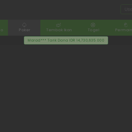
no
Poker
Tembak Ikan
Togel
Permai