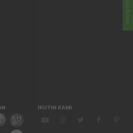
Hubungi kami
erti:
emula
asi resmi, lalu lakukan deposit
Gunakan strategi membaca pola
AN
IKUTIN KAMI
 Dengan komunitas besar, sistem
 utama untuk tahun 2025. Daftar