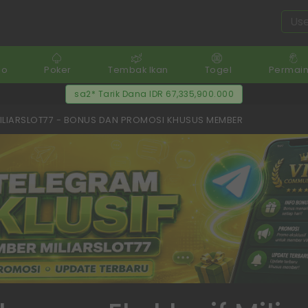
no
Poker
Tembak Ikan
Togel
Permai
Awal** Setor Dana IDR 53,053,405.000
MILIARSLOT77 - BONUS DAN PROMOSI KHUSUS MEMBER