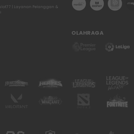
slot77 | Layanan Pelanggan &
i
OLAHRAGA