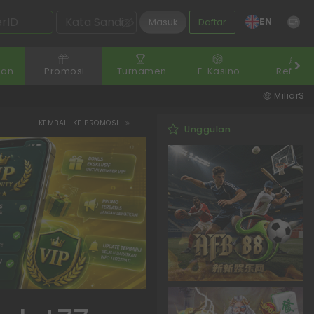
EN
Masuk
Daftar
nan
Promosi
Turnamen
E-Kasino
Referra
🤑 MiliarSlot77.com
KEMBALI KE PROMOSI
Unggulan