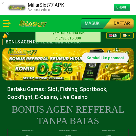
×
MiliarSlot77 APK
UNDUH
Aplikasi seluler
MASUK
DAFTAR
ly6** Tarik Dana IDR
EN
71,730,515.000
BONUS AGEN REFFERAL TANPA BATAS
Kembali ke promosi
Berlaku Games : Slot, Fishing, Sportbook,
CockFight, E-Casino, Live Casino
BONUS AGEN REFFERAL
TANPA BATAS
PERSENTASE BONUS
MINIMUM DEPOSIT TERHITUNG
MINIMAL PENARIKAN
0.50%
Rp 15.000
Rp 50.000