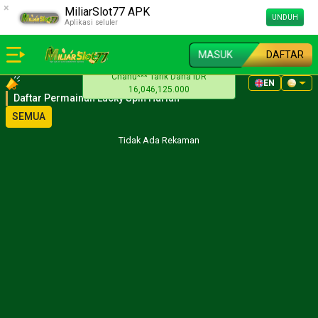
×
MiliarSlot77 APK
UNDUH
Aplikasi seluler
MASUK
DAFTAR
Chanu*** Tarik Dana IDR
EN
16,046,125.000
Daftar Permainan Lucky Spin Harian
SEMUA
Tidak Ada Rekaman