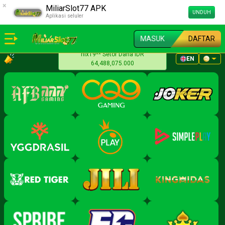
×
MiliarSlot77 APK
UNDUH
Aplikasi seluler
MASUK
DAFTAR
nix19** Setor Dana IDR
EN
64,488,075.000