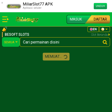
×
MiliarSlot77 APK
UNDUH
Aplikasi seluler
MASUK
DAFTAR
EN
BESOFT SLOTS
Slot Beranda
SEMUA
MEMUAT...