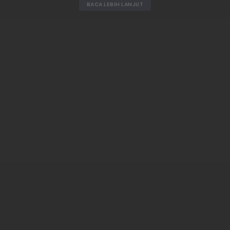
BACA LEBIH LANJUT