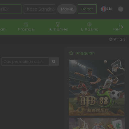
EN
Masuk
Daftar
nan
Promosi
Turnamen
E-Kasino
Referra
🤑 MiliarSlot77.co
Unggulan