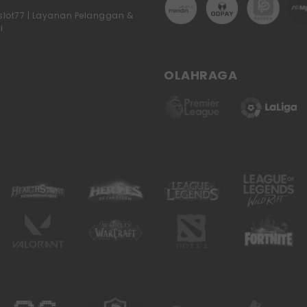
slot77 | Layanan Pelanggan &
i
OLAHRAGA