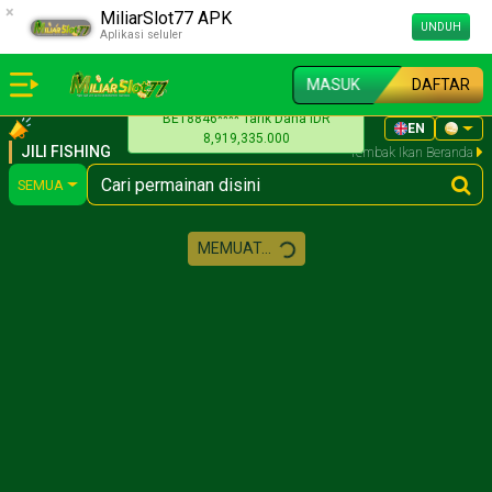
×
MiliarSlot77 APK
UNDUH
Aplikasi seluler
MASUK
DAFTAR
BET8846**** Tarik Dana IDR
EN
8,919,335.000
JILI FISHING
Tembak Ikan Beranda
SEMUA
MEMUAT...