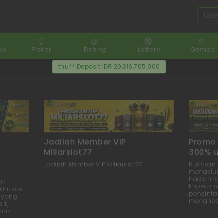
no
Poker
Fishing
Lottery
Games
Joke** Withdraw IDR 24,213,750.000
:
Days
Hou
Jadilah Member VIP
Promo
Miliarslot77
300% u
r
Jadilah Member VIP Miliarslot77
Buktika
menakluk
hadiah f
am
khusus u
s khusus
pencinta 
 yang
menghad
if,
arik