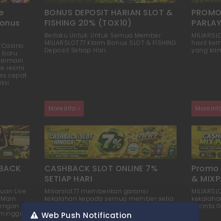
e
BONUS DEPOSIT HARIAN SLOT &
PROMO
Bonus
FISHING 20% (TOX10)
PARLAY
Berlaku Untuk: Untuk Semua Member
MILIARSL
MILIARSLOT77 Klaim Bonus SLOT & FISHING
hasil ke
 Casino
Deposit Setiap Hari.
yang ka
 baru.
bermain
ve resmi
ses cepat
lai
More Info
More Inf
BACK
CASHBACK SLOT ONLINE 7%
Promo
SETIAP HARI
& MIX
uan Live
Miliarslot77 memberikan garansi
MILIARSL
. Main
kekalahan kepada semua member setia
kekalah
dengan
yang bermain Slot Online
Pecinta 
 minggu.
Web Push Notification