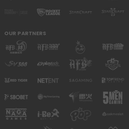
OUR PARTNERS