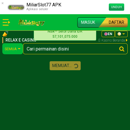
×
MiliarSlot77 APK
UNDUH
Aplikasi seluler
MASUK
DAFTAR
Ndik** Setor Dana IDR
EN
57,101,075.000
RELAX E CASINO
E-Kasino Beranda
SEMUA
MEMUAT...