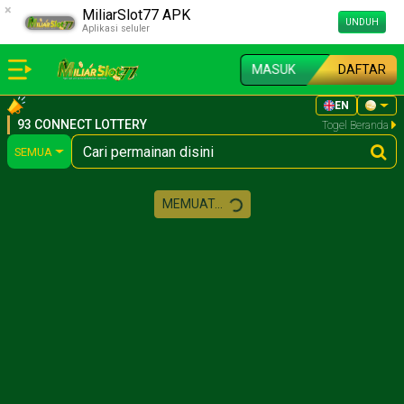
×
MiliarSlot77 APK
UNDUH
Aplikasi seluler
MASUK
DAFTAR
EN
93 CONNECT LOTTERY
Togel Beranda
SEMUA
MEMUAT...